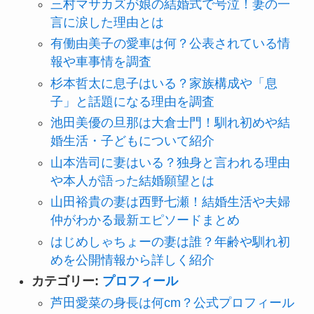
三村マサカズが娘の結婚式で号泣！妻の一
言に涙した理由とは
有働由美子の愛車は何？公表されている情
報や車事情を調査
杉本哲太に息子はいる？家族構成や「息
子」と話題になる理由を調査
池田美優の旦那は大倉士門！馴れ初めや結
婚生活・子どもについて紹介
山本浩司に妻はいる？独身と言われる理由
や本人が語った結婚願望とは
山田裕貴の妻は西野七瀬！結婚生活や夫婦
仲がわかる最新エピソードまとめ
はじめしゃちょーの妻は誰？年齢や馴れ初
めを公開情報から詳しく紹介
カテゴリー:
プロフィール
芦田愛菜の身長は何cm？公式プロフィール